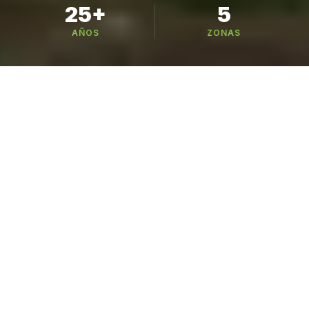
25+
5
AÑOS
ZONAS
Busca tu variedad
221 variedades en 6 categorías — busca por
nombre, especie o cultivo
CATÁLOGO
Nuestros Cultivos