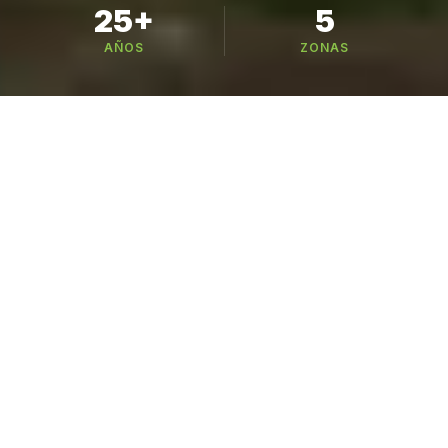
25+
5
AÑOS
ZONAS
Busca tu variedad
221 variedades en 6 categorías — busca por
nombre, especie o cultivo
CATÁLOGO
Nuestros Cultivos