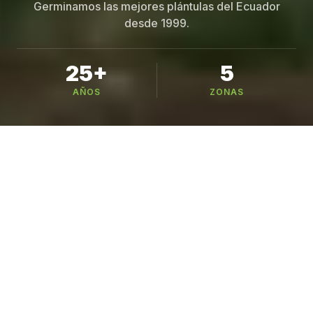
Germinamos las mejores plántulas del Ecuador
desde 1999.
25+
5
AÑOS
ZONAS
Busca tu variedad
221 variedades en 6 categorías — busca por
nombre, especie o cultivo
CATÁLOGO
Nuestros Cultivos