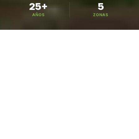
25+
5
AÑOS
ZONAS
Busca tu variedad
221 variedades en 6 categorías — busca por
nombre, especie o cultivo
CATÁLOGO
Nuestros Cultivos