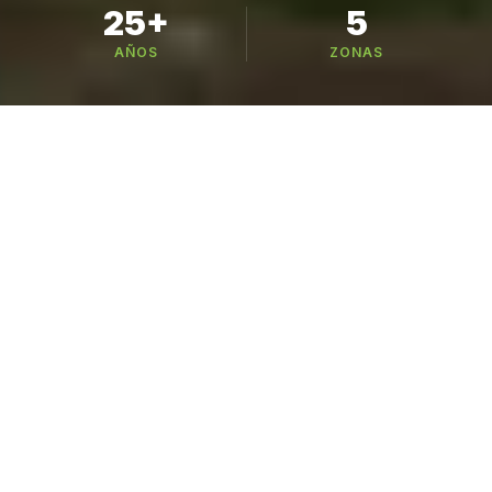
25+
5
AÑOS
ZONAS
Busca tu variedad
221 variedades en 6 categorías — busca por
nombre, especie o cultivo
CATÁLOGO
Nuestros Cultivos