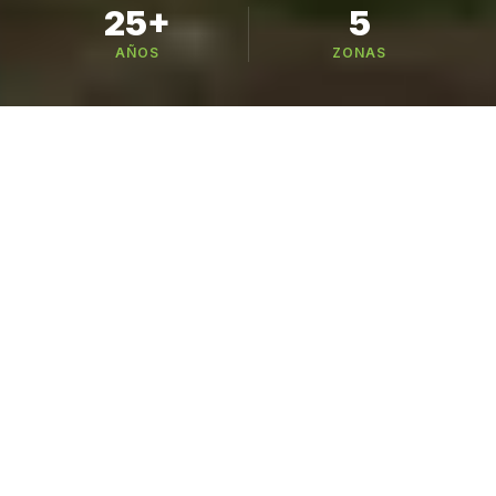
25+
5
AÑOS
ZONAS
Busca tu variedad
221 variedades en 6 categorías — busca por
nombre, especie o cultivo
CATÁLOGO
Nuestros Cultivos