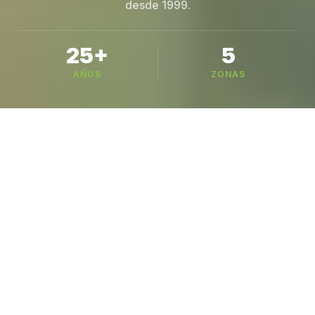
desde 1999.
25+
5
AÑOS
ZONAS
Busca tu variedad
221 variedades en 6 categorías — busca por
nombre, especie o cultivo
CATÁLOGO
Nuestros Cultivos