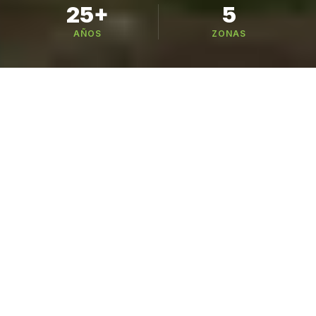
25+
5
AÑOS
ZONAS
Busca tu variedad
221 variedades en 6 categorías — busca por
nombre, especie o cultivo
CATÁLOGO
Nuestros Cultivos