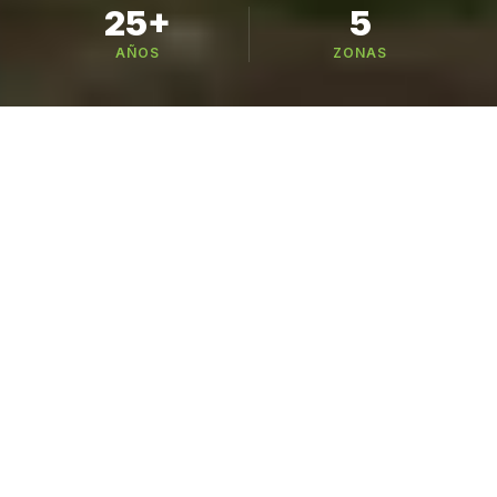
25+
5
AÑOS
ZONAS
Busca tu variedad
221 variedades en 6 categorías — busca por
nombre, especie o cultivo
CATÁLOGO
Nuestros Cultivos