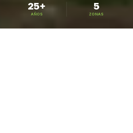
25+
5
AÑOS
ZONAS
Busca tu variedad
221 variedades en 6 categorías — busca por
nombre, especie o cultivo
CATÁLOGO
Nuestros Cultivos