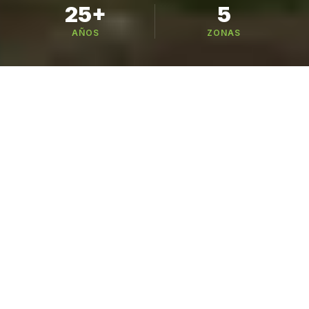
25+
5
AÑOS
ZONAS
Busca tu variedad
221 variedades en 6 categorías — busca por
nombre, especie o cultivo
CATÁLOGO
Nuestros Cultivos