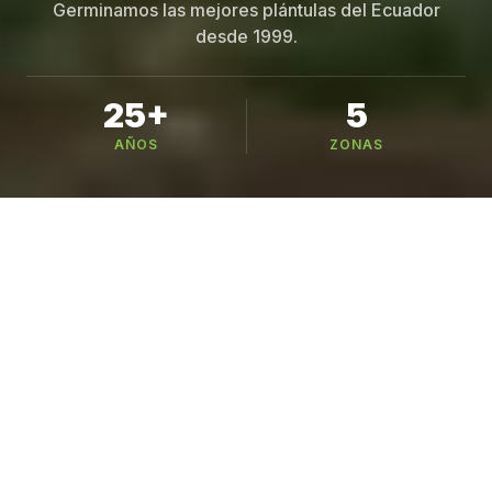
Germinamos las mejores plántulas del Ecuador
desde 1999.
25+
5
AÑOS
ZONAS
Busca tu variedad
221 variedades en 6 categorías — busca por
nombre, especie o cultivo
CATÁLOGO
Nuestros Cultivos