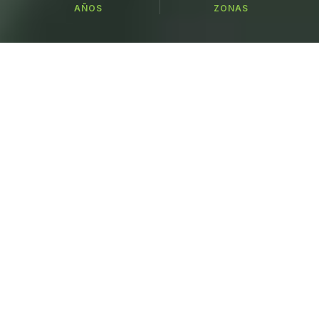
AÑOS
ZONAS
Busca tu variedad
221 variedades en 6 categorías — busca por
nombre, especie o cultivo
CATÁLOGO
Nuestros Cultivos